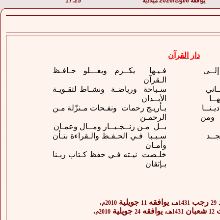
يوافقه 6/أوت/2026 ميلادية
17:25
دار القرآن
لــى
فـيـها يكــرم ويعـــلو حـافـظ
الـقرآن
ـاني
سـباحة ورياضـة ونشـاط لتقـويـة
ــا
الأبــدان
ـنــا
بـأريـج رحمات ونفـحات مـنزّلة مـن
ن ومن
الرحمـن
بــل مـن زنــجـبــار ومــال وعمـان
جــد
سـبـبا فـي الحـفـظ والـقراءة بتـأن
وأمـان
خلـصت نيـته فـي حفظ كـتاب ربـنا
بـإتقان
د
رجب
، يوافقه
جويلية
.
29
1431هـ
11
2010م
ت
شعبان
، يوافقه
جويلية
.
12
1431هـ
24
2010م