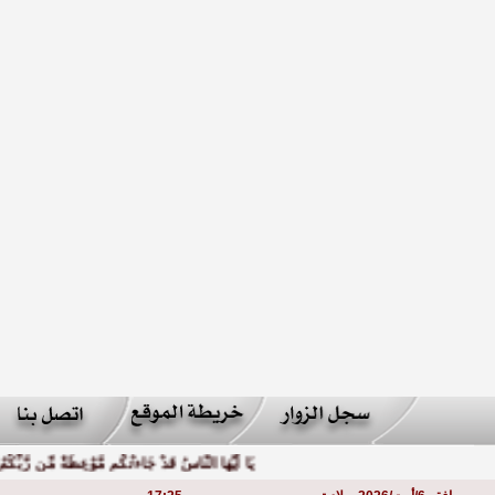
يَا أَيُّهَا النَّاسُ قَدْ جَاءتْكُم مَّوْعِظَةٌ مِّن رَّبِّكُمْ و